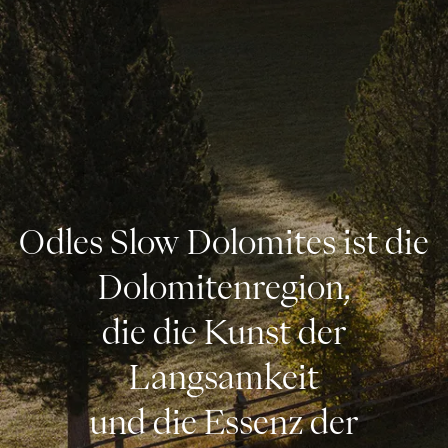
Odles Slow Dolomites ist die
Dolomitenregion,
die die Kunst der
Langsamkeit
und die Essenz der