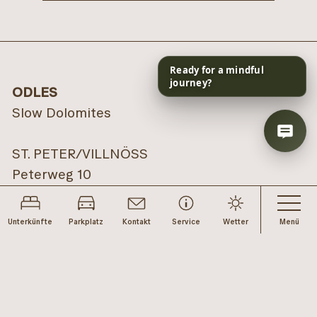
ODLES
Slow Dolomites
ST. PETER/VILLNÖSS
Peterweg 10
39040 Villnöss
Unterkünfte
Parkplatz
Kontakt
Service
Wetter
Menü
TEIS/VILLNÖSS
Teiser Straße 12
39040 Villnöss (beim Mineralienmuseum)