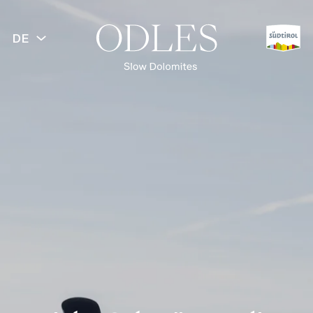
DE
ZURÜCK
Frühling
Sommer
Herbst
Winter