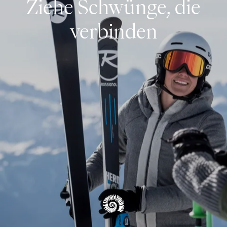
Ziehe Schwünge, die
Schneeschuhwandern & Skitouren
verbinden
Langlaufen
Skifahren
Winterwandern & Rodeln
ÜBERSICHT WINTER
Blog
ÜBERSICHT ERLEBNISSE