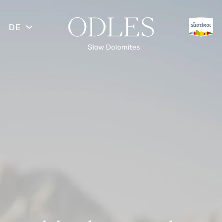
DE
ZURÜCK
Frühling
Sommer
Herbst
Winter