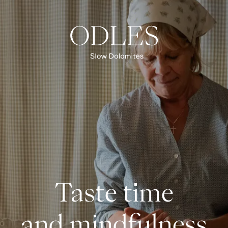
Slow Food
Kulinarische Erlebnisse
Almhütten & Restaurants
ÜBERSICHT KULINARIK & GENUSS
Taste time
and mindfulness