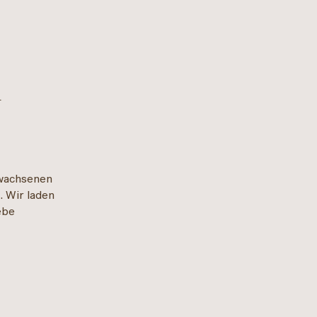
n
ewachsenen
. Wir laden
ebe