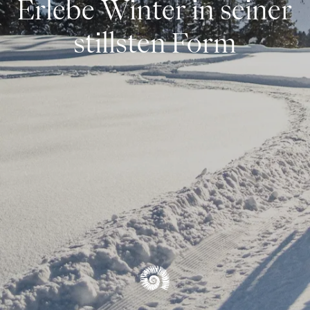
Erlebe Winter in seiner
Schneeschuhwandern & Skitouren
stillsten Form
Langlaufen
Skifahren
Winterwandern & Rodeln
ÜBERSICHT WINTER
Blog
ÜBERSICHT ERLEBNISSE