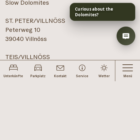
Slow Dolomites
ST. PETER/VILLNÖSS
Peterweg 10
39040 Villnöss
TEIS/VILLNÖSS
Teiser Straße 12
39040 Villnöss (beim Mineralienmuseum)
Unterkünfte
Parkplatz
Kontakt
Service
Wetter
Menü
LÜSEN
Dorfgasse 19
39040 Lüsen
+39 0472 840 180