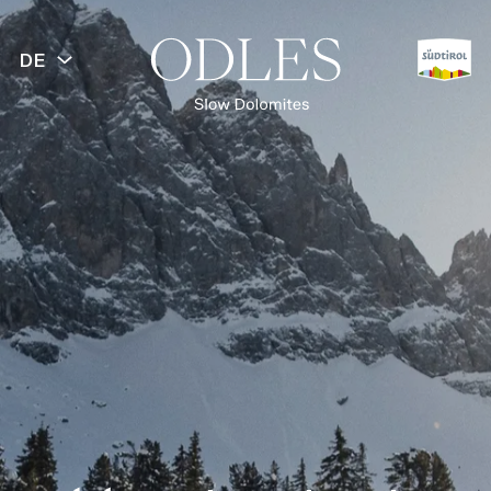
DE
ZURÜCK
Frühling
Sommer
Herbst
Winter