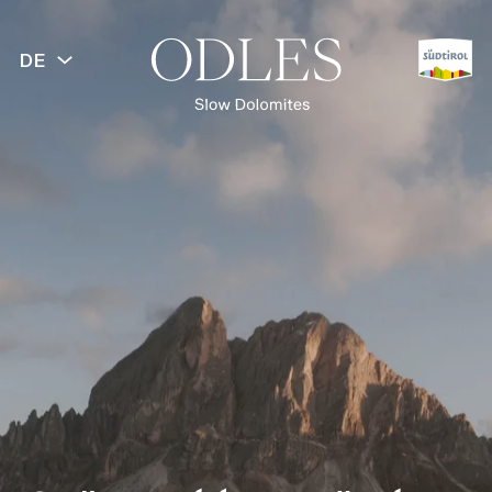
DE
ZURÜCK
Frühling
Sommer
Herbst
Winter