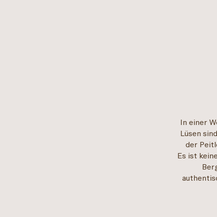
In einer W
Lüsen sind
der Peit
Es ist kei
Berg
authentis