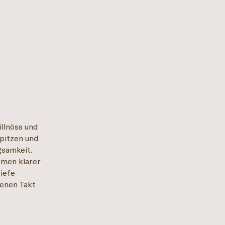
illnöss und
spitzen und
gsamkeit.
tmen klarer
Tiefe
genen Takt