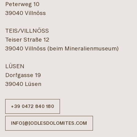
Peterweg 10
39040 Villnöss
TEIS/VILLNÖSS
Teiser Straße 12
39040 Villnöss (beim Mineralienmuseum)
LÜSEN
Dorfgasse 19
39040 Lüsen
Berggasthaus
Zanser Schwaige
Halslhütte
VILLNÖSS
VILLNÖSS
+39 0472 840 180
INFO
INFO
INFO[@]ODLESDOLOMITES.COM