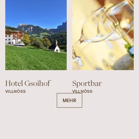
Törggele Lokale
Vinothek / Weinhaus / Taverne
Weingut
Hotel Gsoihof
Sportbar
VILLNÖSS
VILLNÖSS
MEHR
INFO
INFO