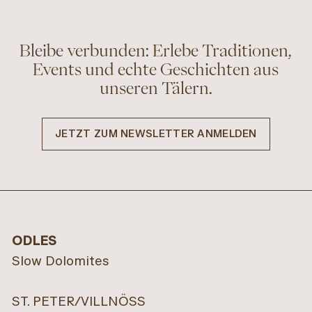
Bleibe verbunden: Erlebe Traditionen,
Events und echte Geschichten aus
unseren Tälern.
JETZT ZUM NEWSLETTER ANMELDEN
Jausenstation
Treffpunkt Zans
Moar
VILLNÖSS
VILLNÖSS
INFO
ODLES
INFO
Slow Dolomites
ST. PETER/VILLNÖSS