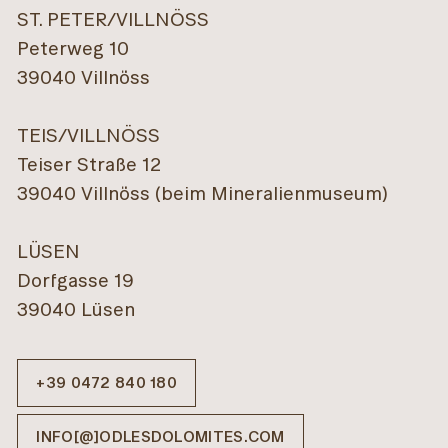
ST. PETER/VILLNÖSS
Peterweg 10
39040 Villnöss
TEIS/VILLNÖSS
Teiser Straße 12
39040 Villnöss (beim Mineralienmuseum)
LÜSEN
Dorfgasse 19
39040 Lüsen
Dolomiten Home
Valentin36
VILLNÖSS
VILLNÖSS
+39 0472 840 180
INFO
ANFRAGEN
INFO
ANFRAGEN
INFO[@]ODLESDOLOMITES.COM