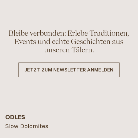
Bleibe verbunden: Erlebe Traditionen,
Events und echte Geschichten aus
unseren Tälern.
JETZT ZUM NEWSLETTER ANMELDEN
Alma
Baumannhof
Appartements
VILLNÖSS
ODLES
LÜSEN
INFO
ANFRAGEN
Slow Dolomites
INFO
ANFRAGEN