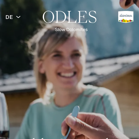
DE
ZURÜCK
Slow Food
Kulinarische Erlebnisse
Almhütten & Restaurants