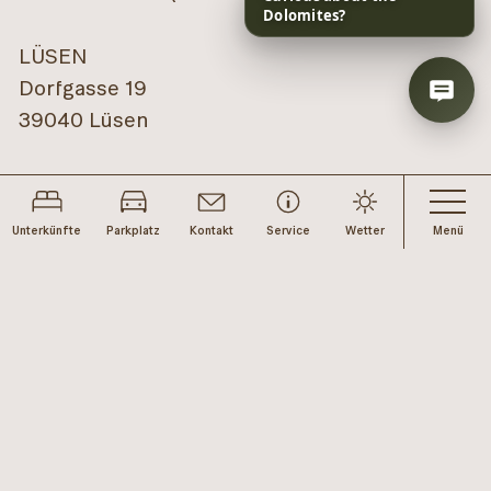
LÜSEN
Dorfgasse 19
39040 Lüsen
+39 0472 840 180
Unterkünfte
Parkplatz
Kontakt
Service
Wetter
Menü
INFO[@]ODLESDOLOMITES.COM
SOCIAL
SERVICE
LEGAL