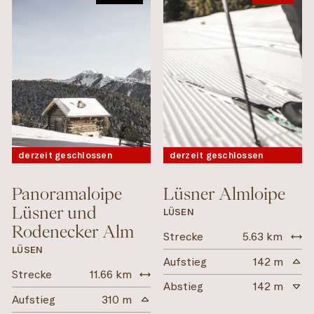
Alle
Alle
KATEGORIE
Lüsen
Villnöß
Alle
Alle
SUCHE
Klassisch
derzeit geschlossen
derzeit geschlossen
Skating
Klassisch und Skating
Panoramaloipe
Lüsner Almloipe
Filter zurücksetzen
Lüsner und
LÜSEN
Rodenecker Alm
Strecke
5.63 km
LÜSEN
Aufstieg
142 m
Strecke
11.66 km
Abstieg
142 m
Aufstieg
310 m