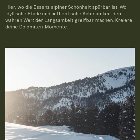
Hier, wo die Essenz alpiner Schönheit spürbar ist. Wo
idyllische Pfade und authentische Achtsamkeit den
wahren Wert der Langsamkeit greifbar machen. Kreiere
derzeit geschlossen
deine Dolomiten-Momente.
Rundloipe Zans
VILLNÖSS
Strecke
1.30 km
Aufstieg
25 m
INFO