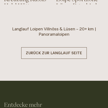
Halsl Hütte -
Lüsen Petschied
Würzjoch
LÜSEN
VILLNÖSS
Strecke
3.80 km
Strecke
8.10 km
Langlauf Loipen Villnöss & Lüsen – 20+ km |
Aufstieg
122 m
Panoramaloipen
Abstieg
122 m
INFO
INFO
ZURÜCK ZUR LANGLAUF SEITE
Mittel
Entdecke mehr