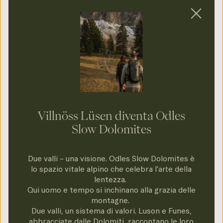
Vacanza Dolomiti – Funes & Luson | Patrimonio
UNESCO
Rallentare in armonia
con la natura
Villnöss Lüsen diventa Odles
Slow Dolomites
Nelle Odles - Slow Dolomites incontri la
Due valli – una visione. Odles Slow Dolomites è
bellezza alpina e ritrovi il tuo ritmo. Scopri la
lo spazio vitale alpino che celebra l'arte della
lentezza.
quiete delle montagne con un time walking
Qui uomo e tempo si inchinano alla grazia delle
consapevole, gusta l’autentica cucina Slow
montagne.
Food o vivi la magia delle distese invernali.
Due valli, un sistema di valori. Luson e Funes,
abbracciate dalle Dolomiti, raccontano le loro