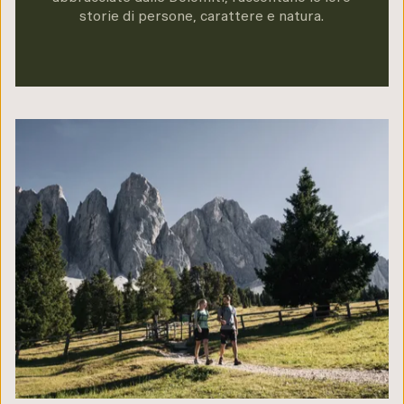
Qualità prima del consumo, rallentare anziché
storie di persone, carattere e natura.
correre.