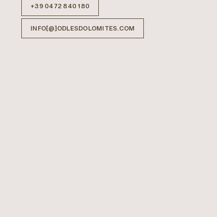
+39 0472 840 180
INFO[@]ODLESDOLOMITES.COM