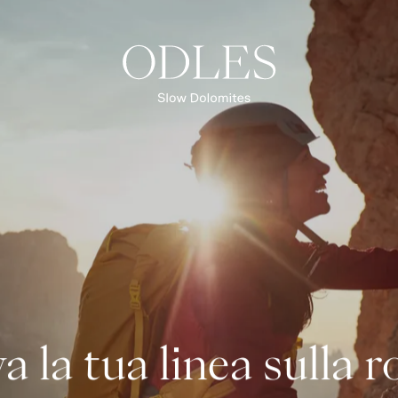
Primavera
Estate
Autunno
Inverno
Blog
a la tua linea sulla r
PANORAMICA DELLE ESPERIENZE