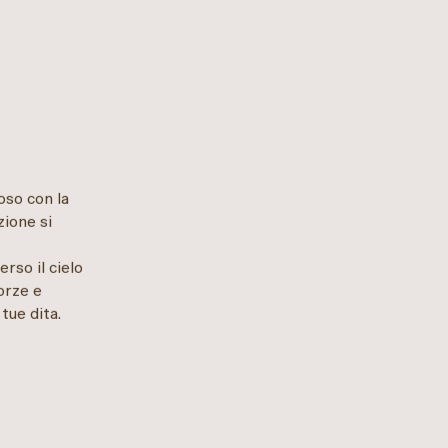
oso con la
zione si
rso il cielo
forze e
tue dita.