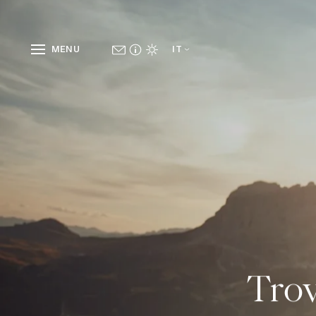
MENU
IT
Trov