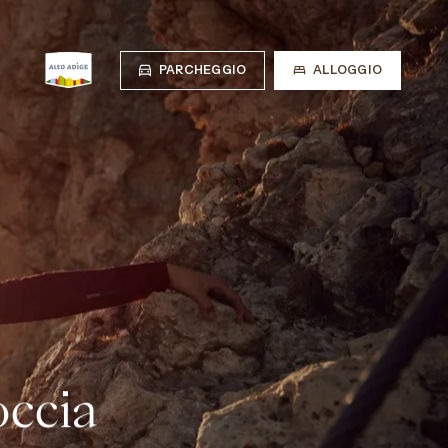
PARCHEGGIO
ALLOGGIO
Escursionismo
Mountain Bike
Arrampicata
PANORAMICA ESTATE
occia