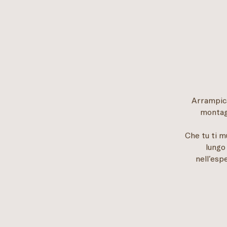
Arrampica
montagn
Che tu ti m
lungo 
nell’esp