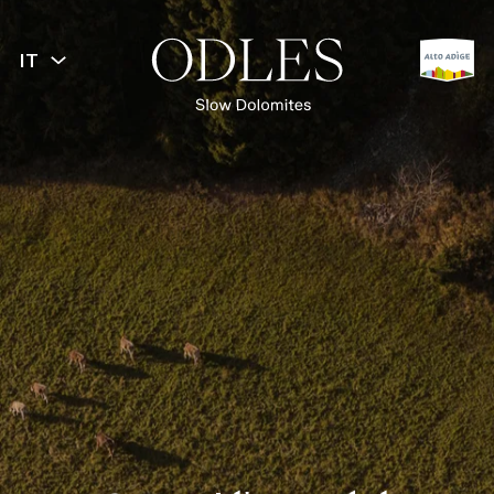
IT
INDIETRO
La Filosofia
Produttori locali
Futuro e responsabilità