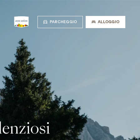
PARCHEGGIO
ALLOGGIO
Escursionismo
Mountain Bike
Arrampicata
PANORAMICA ESTATE
lenziosi