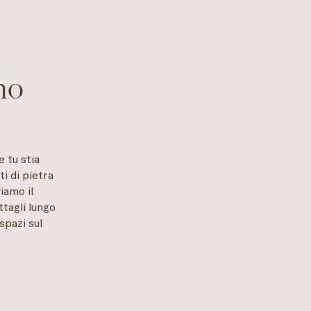
mo
e tu stia
i di pietra
iamo il
ttagli lungo
 spazi sul