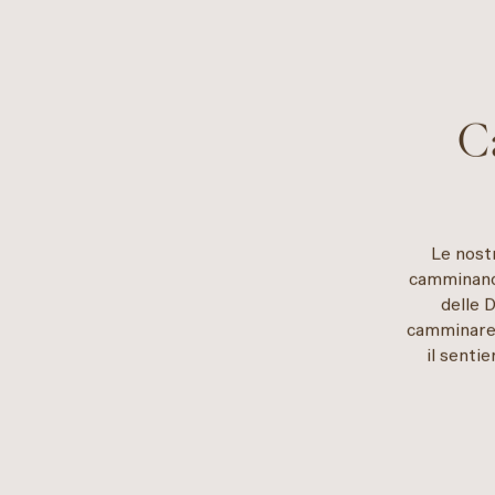
C
Le nostr
camminando
delle 
camminare c
il sentie