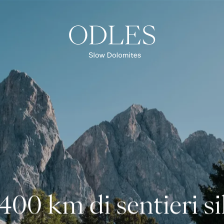
Primavera
Estate
Autunno
Inverno
Blog
400 km di sentieri si
PANORAMICA DELLE ESPERIENZE