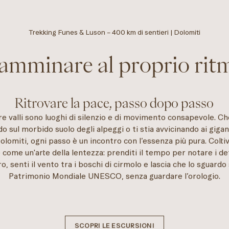
Trekking Funes & Luson – 400 km di sentieri | Dolomiti
amminare al proprio rit
Ritrovare la pace, passo dopo passo
e valli sono luoghi di silenzio e di movimento consapevole. Ch
 sul morbido suolo degli alpeggi o ti stia avvicinando ai gigant
Dolomiti, ogni passo è un incontro con l’essenza più pura. Coltiv
ome un'arte della lentezza: prenditi il tempo per notare i de
ro, senti il vento tra i boschi di cirmolo e lascia che lo sguardo
Patrimonio Mondiale UNESCO, senza guardare l’orologio.
SCOPRI LE ESCURSIONI