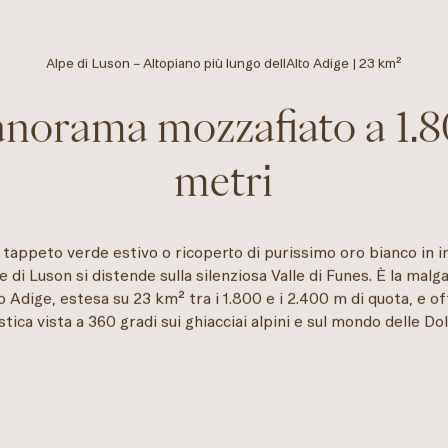
Alpe di Luson – Altopiano più lungo dellAlto Adige | 23 km²
norama mozzafiato a 1.
metri
tappeto verde estivo o ricoperto di purissimo oro bianco in in
 di Luson si distende sulla silenziosa Valle di Funes. È la malg
to Adige, estesa su 23 km² tra i 1.800 e i 2.400 m di quota, e o
stica vista a 360 gradi sui ghiacciai alpini e sul mondo delle Dol