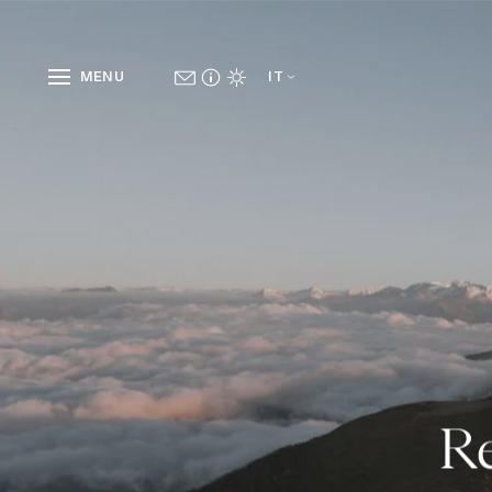
MENU
IT
Re