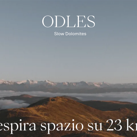
Valle di Luson
Alpe di Luson
Val di Funes
Parco Naturale Puez-Odle
Patrimonio Mondiale Naturale
UNESCO
spira spazio su 23 
PANORAMICA REGIONE