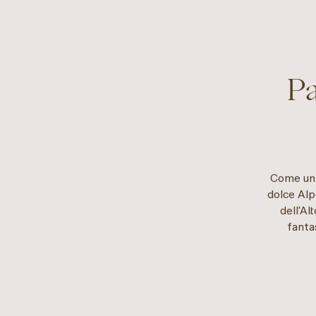
Pa
Come un 
dolce Alpe
dell'Al
fanta