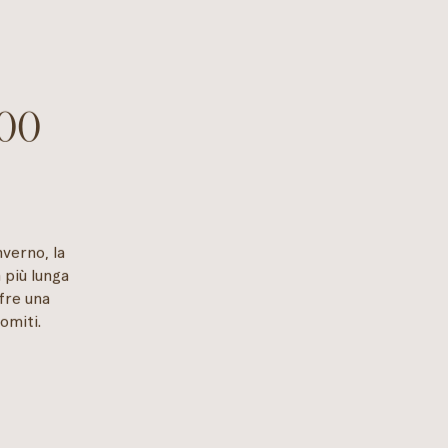
800
verno, la
a più lunga
ffre una
omiti.