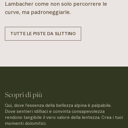
Lambacher come non solo percorrere le
curve, ma padroneggiarle.
TUTTE LE PISTE DA SLITTINO
Scopri di più
Qui, dove l’essenza della bellezza alpina è palpabile.
Dove sentieri idilliaci e convinta consapevolezza
rendono tangibile il vero valore della lentezza. Crea i tuoi
momenti dolomitici.