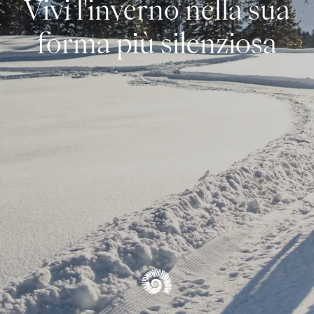
Vivi l'inverno nella sua
Ciaspole & Sci alpinismo
forma più silenziosa
Sci di fondo
Sci alpino
Escursionismo invernale & Slittino
PANORAMICA INVERNALE
Blog
PANORAMICA DELLE ESPERIENZE