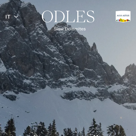
IT
INDIETRO
Primavera
Estate
Autunno
Inverno