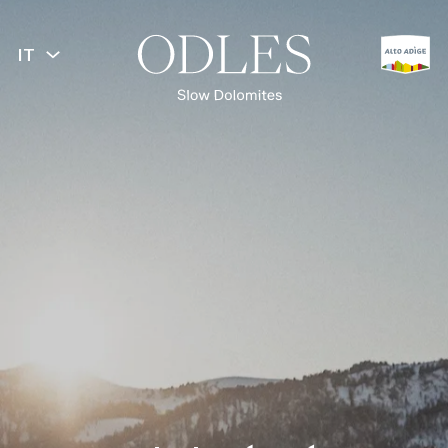
IT
INDIETRO
Primavera
Estate
Autunno
Inverno