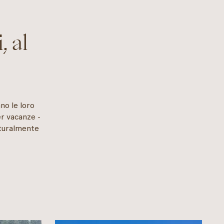
, al
ano le loro
er vacanze -
aturalmente