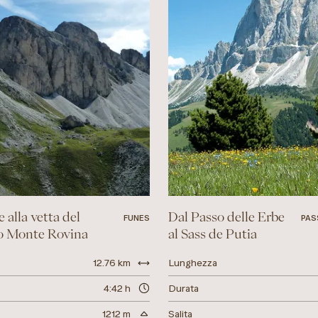
 alla vetta del
Dal Passo delle Erbe
FUNES
PAS
o Monte Rovina
al Sass de Putia
12.76 km
Lunghezza
4:42 h
Durata
1212 m
Salita