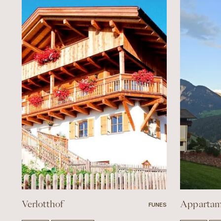
Verlotthof
Appartam
FUNES