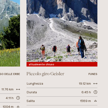
attualmente chiuso
Piccolo giro Geisler
SO DELLE ERBE
FUNES
Lunghezza
19.12 km
11.76 km
Durata
6:45 h
4:11 h
Salita
1589 m
1004 m