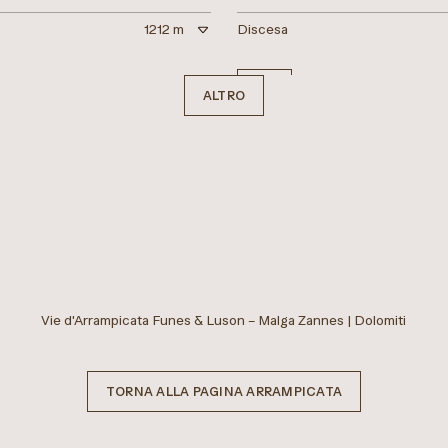
1212 m
Discesa
INFO
ALTRO
chiuso
Difficile
le Odle
Sas dal Ega
FUNES
20.64 km
Lunghezza
7:01 h
Durata
1491 m
Salita
Vie d'Arrampicata Funes & Luson – Malga Zannes | Dolomiti
1476 m
Discesa
TORNA ALLA PAGINA ARRAMPICATA
INFO