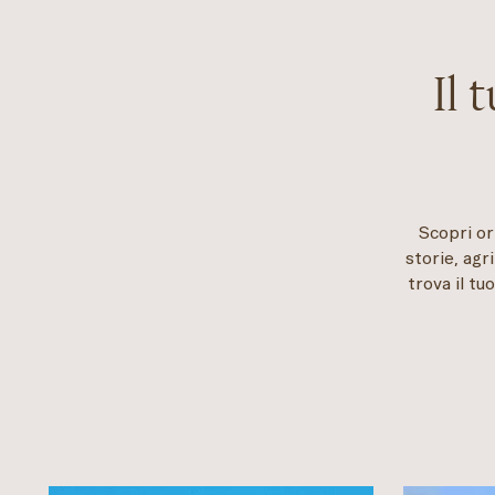
Il 
Scopri ori
storie, agr
trova il t