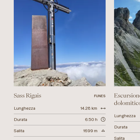
Sass Rigais
Escursione
FUNES
dolomitic
Lunghezza
14.28 km
Lunghezza
Durata
6:50 h
Durata
Salita
1699 m
Salita