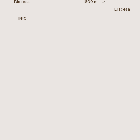
Discesa
1699 m
Discesa
INFO
INFO
attualmente 
Difficile
Al Piz Duleda - Gruppo Puez
Il giro del
FUNES
Lunghezza
16.26 km
Lunghezza
Durata
7:00 h
Durata
Salita
1456 m
Salita
Discesa
1456 m
Discesa
INFO
INFO