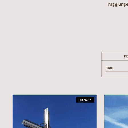
raggiunge
R
Tutti
Tutti
Luson
Val di Funes
Difficile