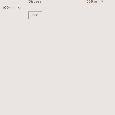
Discesa
1589 m
1004 m
INFO
Difficile
Difficile
Alta Via Günther Messner
FUNES
FUNES
16.46 km
Lunghezza
15.24 km
6:11 h
Durata
7:30 h
1652 m
Salita
1307 m
1652 m
Discesa
1307 m
INFO