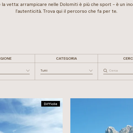
 la vetta: arrampicare nelle Dolomiti è più che sport – è un in
l'autenticità. Trova qui il percorso che fa per te.
EGIONE
CATEGORIA
CERC
Tutti
Tutti
Arrampicate alpine
Escursioni in montagna
Vie ferrate
Difficile
Altri