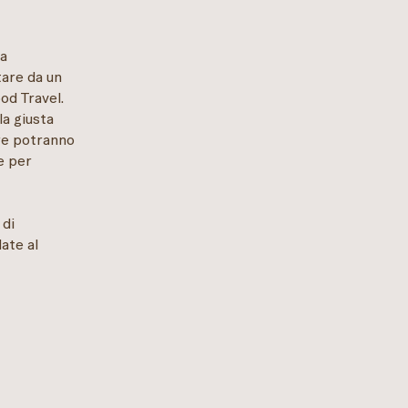
ta
tare da un
od Travel.
la giusta
rte potranno
le per
 di
ate al