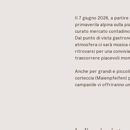
Il 7 giugno 2026, a partire
primaverila alpina sulla pi
curato mercato contadino c
Dal punto di vista gastron
atmosfera ci sarà musica d
ritrovarsi per una convivia
trascorrere piacevoli mo
Anche per grandi e piccoli 
corteccia (Maienpfeifen) p
campanile vi offriranno un