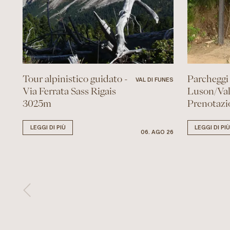
Tour alpinistico guidato -
Parcheggi
VAL DI FUNES
Via Ferrata Sass Rigais
Luson/Val
3025m
Prenotazi
LEGGI DI PIÙ
LEGGI DI PI
06. AGO 26