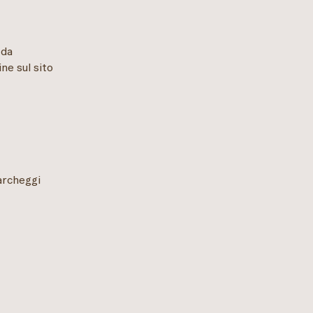
 da
ne sul sito
parcheggi