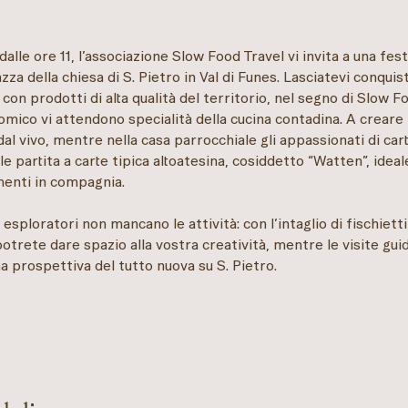
 dalle ore 11, l’associazione Slow Food Travel vi invita a una fes
azza della chiesa di S. Pietro in Val di Funes. Lasciatevi conquis
on prodotti di alta qualità del territorio, nel segno di Slow Fo
omico vi attendono specialità della cucina contadina. A creare 
al vivo, mentre nella casa parrocchiale gli appassionati di ca
le partita a carte tipica altoatesina, cosiddetto “Watten”, idea
menti in compagnia.
esploratori non mancano le attività: con l’intaglio di fischietti
otrete dare spazio alla vostra creatività, mentre le visite guid
a prospettiva del tutto nuova su S. Pietro.