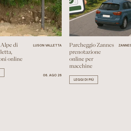
 Alpe di
Parcheggio Zannes
LUSON VALLETTA
ZANNES
letta,
prenotazione
oni online
online per
macchine
Ù
06. AGO 26
LEGGI DI PIÙ