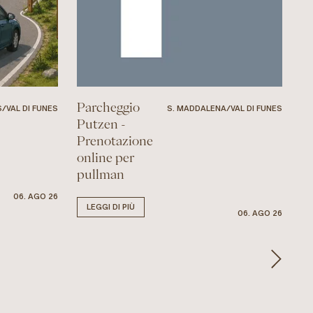
Parcheggio
/VAL DI FUNES
S. MADDALENA/VAL DI FUNES
Putzen -
Prenotazione
online per
pullman
06. AGO 26
LEGGI DI PIÙ
06. AGO 26